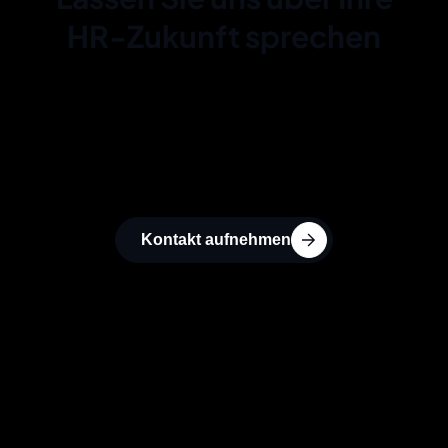
HR-Zukunft sprechen
Sie brauchen keine anonyme Beratungs-
Maschinerie, sondern einen Partner auf
Augenhöhe für Ihre SAP HCM-Transformation?
Lassen Sie uns unverbindlich über Ihr Projekt
sprechen.
Kontakt aufnehmen