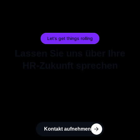
Let's get things rolling
Lassen Sie uns über Ihre
HR-Zukunft sprechen
Sie brauchen keine anonyme Beratungs-
Maschinerie, sondern einen Partner auf
Augenhöhe für Ihre SAP HCM-Transformation?
Lassen Sie uns unverbindlich über Ihr Projekt
sprechen.
Kontakt aufnehmen